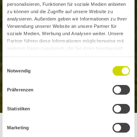
personalisieren, Funktionen für soziale Medien anbieten
zu können und die Zugriffe auf unsere Website zu
analysieren. Außerdem geben wir Informationen zu Ihrer
Verwendung unserer Website an unsere Partner für
soziale Medien, Werbung und Analysen weiter. Unsere
Partner führen diese Informationen möglicherweise mit
weiteren Daten zusammen, die Sie ihnen bereitgestellt
haben oder die sie im Rahmen Ihrer Nutzung der Dienste
gesammelt haben.
Einwilligungsauswahl
Notwendig
Präferenzen
Statistiken
Marketing
Inc.
Von M SORA erfuhr ich zum ersten Mal als ich