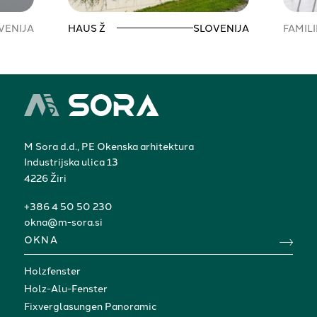
VENIJA
HAUS Ž
SLOVENIJA
FAMIL
M Sora d.d., PE Okenska arhitektura
Industrijska ulica 13
4226 Žiri
+386 4 50 50 230
okna@m-sora.si
OKNA
Holzfenster
Holz-Alu-Fenster
Fixverglasungen Panoramic