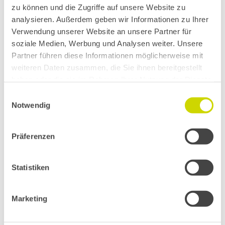
zu können und die Zugriffe auf unsere Website zu
analysieren. Außerdem geben wir Informationen zu Ihrer
Verwendung unserer Website an unsere Partner für
soziale Medien, Werbung und Analysen weiter. Unsere
Partner führen diese Informationen möglicherweise mit
weiteren Daten zusammen, die Sie ihnen bereitgestellt
haben oder die sie im Rahmen Ihrer Nutzung der Dienste
Unsere Produkte sind in das
gesammelt haben.
Einwilligungsauswahl
Projekt eingebunden
Notwendig
Präferenzen
Statistiken
Marketing