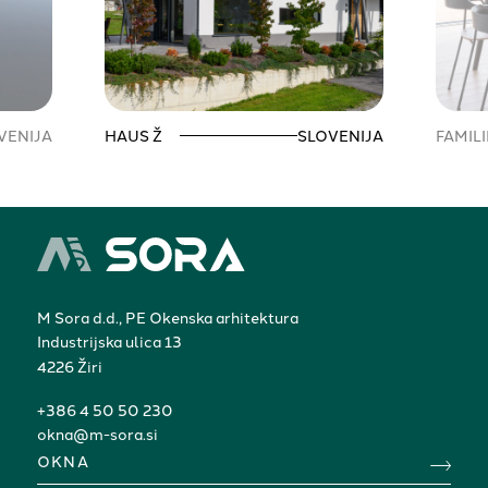
VENIJA
HAUS Ž
SLOVENIJA
FAMIL
M Sora d.d., PE Okenska arhitektura
Industrijska ulica 13
4226 Žiri
+386 4 50 50 230
okna@m-sora.si
OKNA