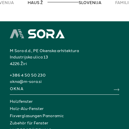
VENIJA
HAUS Ž
SLOVENIJA
FAMIL
M Sora d.d., PE Okenska arhitektura
Industrijska ulica 13
4226 Žiri
+386 4 50 50 230
okna@m-sora.si
OKNA
Holzfenster
Holz-Alu-Fenster
Fixverglasungen Panoramic
Zubehör für Fenster