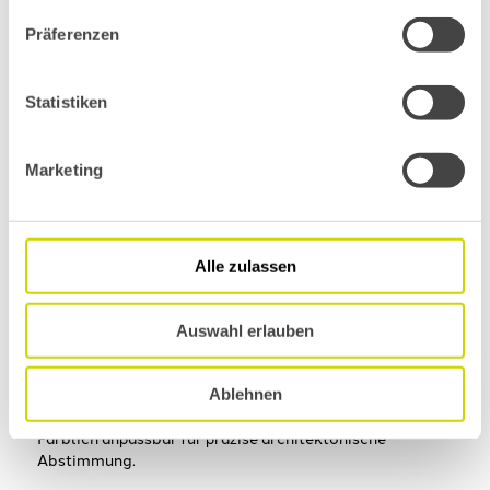
Präferenzen
Statistiken
Marketing
Alle zulassen
Auswahl erlauben
Komfort Optimo XLS
Holz-Aluminium-Fenster mit klaren Linien und stärkeren
Profilen für hohe Wärmedämmung und Schallschutz.
Ablehnen
Außen langlebiges Aluminium, innen warmes Holz.
Farblich anpassbar für präzise architektonische
Abstimmung.