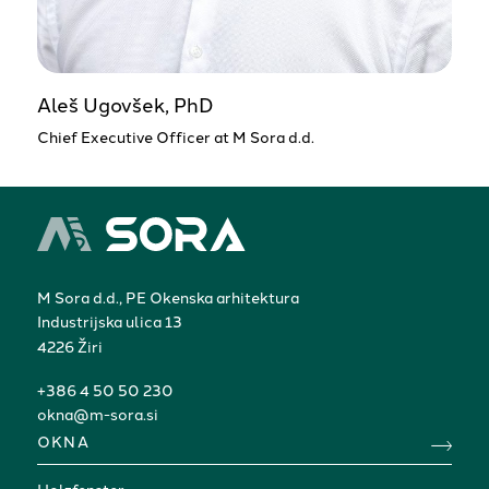
Aleš Ugovšek, PhD
Chief Executive Officer at M Sora d.d.
M Sora d.d., PE Okenska arhitektura
Industrijska ulica 13
4226 Žiri
+386 4 50 50 230
okna@m-sora.si
OKNA