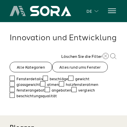
DE
Innovation und Entwicklung
Löschen Sie die Filter
Alle Kategorien
Alles rund ums Fenster
Fensterdetails
beschläge
gewicht
glassgewicht
atmen
holzfensteratmen
fensterangebot
angeboten
vergleich
beschichtungsqualität
Bloggen