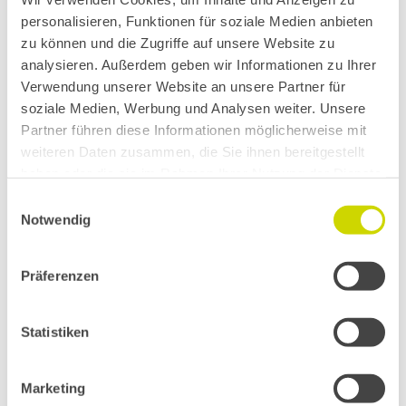
personalisieren, Funktionen für soziale Medien anbieten
zu können und die Zugriffe auf unsere Website zu
analysieren. Außerdem geben wir Informationen zu Ihrer
Verwendung unserer Website an unsere Partner für
soziale Medien, Werbung und Analysen weiter. Unsere
Partner führen diese Informationen möglicherweise mit
weiteren Daten zusammen, die Sie ihnen bereitgestellt
haben oder die sie im Rahmen Ihrer Nutzung der Dienste
gesammelt haben.
Einwilligungsauswahl
Notwendig
Präferenzen
Liza Križnar
Statistiken
Head of Research and Development
Marketing