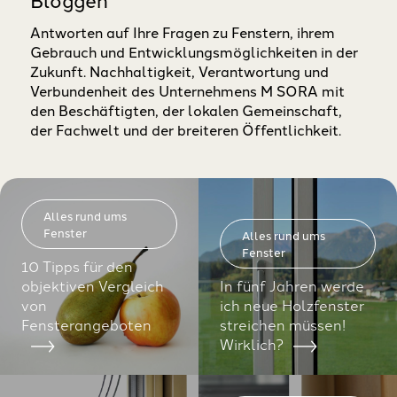
Antworten auf Ihre Fragen zu Fenstern, ihrem
Gebrauch und Entwicklungsmöglichkeiten in der
Zukunft. Nachhaltigkeit, Verantwortung und
Verbundenheit des Unternehmens M SORA mit
den Beschäftigten, der lokalen Gemeinschaft,
der Fachwelt und der breiteren Öffentlichkeit.
Alles rund ums
Fenster
Alles rund ums
Fenster
10 Tipps für den
objektiven Vergleich
In fünf Jahren werde
von
ich neue Holzfenster
Fensterangeboten
streichen müssen!
Wirklich?